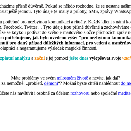
acházíme přísně důvěrně. Pokud se někdo rozhodne, že se nestane naš
lat ještě jednou. Tyto údaje (e-maily a přílohy, SMS, zprávy WhatsAp
sou potřebné pro nezbytnou komunikaci a rituály. Každý klient s námi
, Facebook, Twitter ... Tyto údaje jsou přísně důvěrné a zachováváme 
může se kdykoli podívat do svého e-mailového složce příchozích zpráv
 potřebujeme, jak bylo uvedeno výše: "pro nezbytnou komunikaci a
nutí pro daný případ důležitých informací, pro vedení a usměrňová
polupráci a negarantujeme výsledek magické činnosti.
zplatní analýzu
a
začni
s jej pomocí
ješte dnes
vylepšovat
svoje
vzta
Máte problémy ve svém
milostném životě
a nevíte, jak dál?
i za nemožné: „prokletí,
démoni
“? Možná byste chtěli nahlédnout
do m
žete nás navštívit i osobně za účelem
rozhovoru
nebo společné
medita