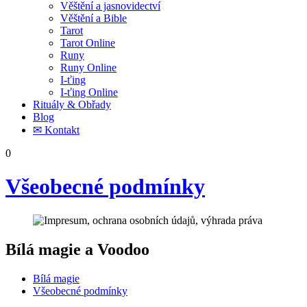
Věštění a jasnovidectví
Věštění a Bible
Tarot
Tarot Online
Runy
Runy Online
I-ťing
I-ťing Online
Rituály & Obřady
Blog
✉ Kontakt
0
Všeobecné podmínky
Bílá magie a Voodoo
Bílá magie
Všeobecné podmínky