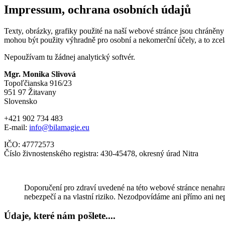
Impressum, ochrana osobních údajů
Texty, obrázky, grafiky použité na naší webové stránce jsou chráněny
mohou být použity výhradně pro osobní a nekomerční účely, a to zcel
Nepoužívam tu žádnej analytický softvér.
Mgr. Monika Slivová
Topoľčianska 916/23
951 97 Žitavany
Slovensko
+421 902 734 483
E-mail:
info@bilamagie.eu
IČO: 47772573
Číslo živnostenského registra: 430-45478, okresný úrad Nitra
Doporučení pro zdraví uvedené na této webové stránce nenahraz
nebezpečí a na vlastní riziko. Nezodpovídáme ani přímo ani ne
Údaje, které nám pošlete....