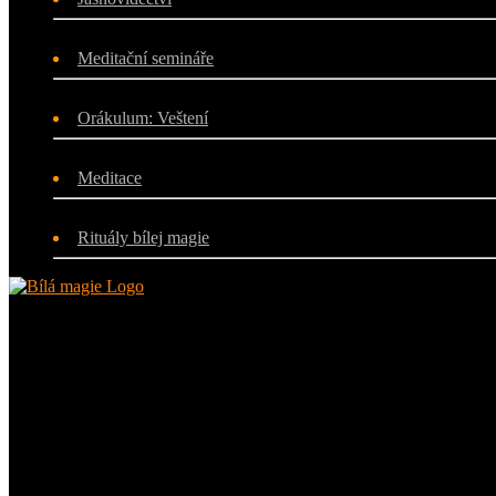
Meditační semináře
Orákulum: Veštení
Meditace
Rituály bílej magie