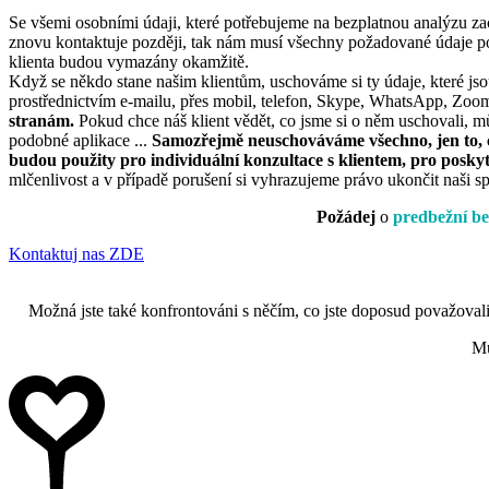
Se všemi osobními údaji, které potřebujeme na bezplatnou analýzu z
znovu kontaktuje později, tak nám musí všechny požadované údaje pos
klienta budou vymazány okamžitě.
Když se někdo stane našim klientům, uschováme si ty údaje, které j
prostřednictvím e-mailu, přes mobil, telefon, Skype, WhatsApp, Zoom
stranám.
Pokud chce náš klient vědět, co jsme si o něm uschovali, 
podobné aplikace ...
Samozřejmě neuschováváme všechno, jen to, co
budou použity pro individuální konzultace s klientem, pro poskyt
mlčenlivost a v případě porušení si vyhrazujeme právo ukončit naši s
Požádej
o
predbežní be
Kontaktuj nas ZDE
Možná jste také konfrontováni s něčím, co jste doposud považoval
Mů