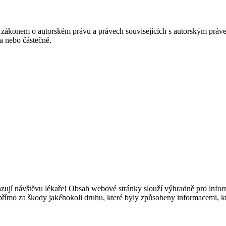
 zákonem o autorském právu a právech souvisejících s autorským právem
a nebo částečně.
ují návštěvu lékaře! Obsah webové stránky slouží výhradně pro inform
přímo za škody jakéhokoli druhu, které byly způsobeny informacemi, k