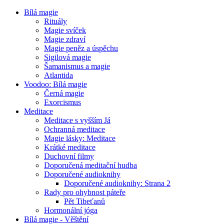
Bílá magie
Rituály
Magie svíček
Magie zdraví
Magie peněz a úspěchu
Sigilová magie
Šamanismus a magie
Atlantida
Voodoo: Bílá magie
Černá magie
Exorcismus
Meditace
Meditace s vyšším Já
Ochranná meditace
Magie lásky: Meditace
Krátké meditace
Duchovní filmy
Doporučená meditační hudba
Doporučené audioknihy
Doporučené audioknihy: Strana 2
Rady pro ohybnost páteře
Pět Tibeťanů
Hormonální jóga
Bílá magie - Věštění