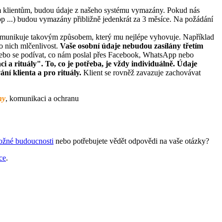
im klientům, budou údaje z našeho systému vymazány. Pokud nás
p ...) budou vymazány přibližně jedenkrát za 3 měsíce. Na požádání
 komunikuje takovým způsobem, který mu nejlépe vyhovuje. Například
o nich mlčenlivost.
Vaše osobní údaje nebudou zasílány třetím
 nebo se podívat, co nám poslal přes Facebook, WhatsApp nebo
 rituály". To, co je potřeba, je vždy individuálně. Údaje
ní klienta a pro rituály.
Klient se rovněž zavazuje zachovávat
hy
, komunikaci a ochranu
ožné budoucnosti
nebo potřebujete vědět odpovědi na vaše otázky?
ce
.