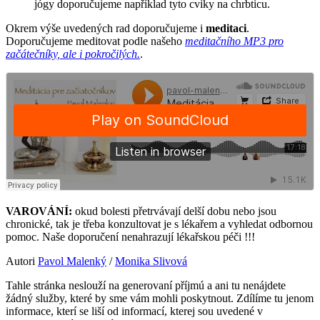
jógy doporučujeme například tyto cviky na chrbticu.
Okrem výše uvedených rad doporučujeme i
meditaci
.
Doporučujeme meditovat podle našeho
meditačního MP3 pro
začátečníky, ale i pokročilých.
.
VAROVÁNÍ:
okud bolesti přetrvávají delší dobu nebo jsou
chronické, tak je třeba konzultovat je s lékařem a vyhledat odbornou
pomoc. Naše doporučení nenahrazují lékařskou péči !!!
Autori
Pavol Malenký
/
Monika Slivová
Tahle stránka neslouží na generovaní příjmú a ani tu nenájdete
žádný služby, které by sme vám mohli poskytnout. Zdílíme tu jenom
informace, kterí se liší od informací, kterej sou uvedené v