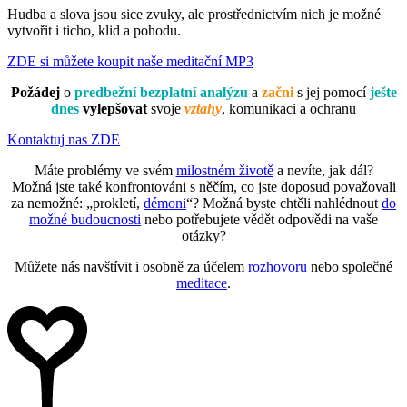
Hudba a slova jsou sice zvuky, ale prostřednictvím nich je možné
vytvořit i ticho, klid a pohodu.
ZDE si můžete koupit naše meditační MP3
Požádej
o
predbežní bezplatní analýzu
a
začni
s jej pomocí
ješte
dnes
vylepšovat
svoje
vztahy
, komunikaci a ochranu
Kontaktuj nas ZDE
Máte problémy ve svém
milostném životě
a nevíte, jak dál?
Možná jste také konfrontováni s něčím, co jste doposud považovali
za nemožné: „prokletí,
démoni
“? Možná byste chtěli nahlédnout
do
možné budoucnosti
nebo potřebujete vědět odpovědi na vaše
otázky?
Můžete nás navštívit i osobně za účelem
rozhovoru
nebo společné
meditace
.