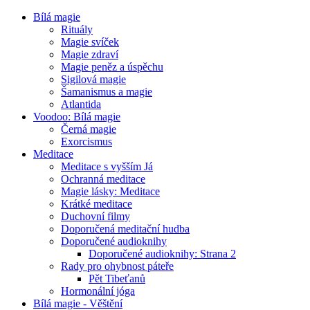
Bílá magie
Rituály
Magie svíček
Magie zdraví
Magie peněz a úspěchu
Sigilová magie
Šamanismus a magie
Atlantida
Voodoo: Bílá magie
Černá magie
Exorcismus
Meditace
Meditace s vyšším Já
Ochranná meditace
Magie lásky: Meditace
Krátké meditace
Duchovní filmy
Doporučená meditační hudba
Doporučené audioknihy
Doporučené audioknihy: Strana 2
Rady pro ohybnost páteře
Pět Tibeťanů
Hormonální jóga
Bílá magie - Věštění