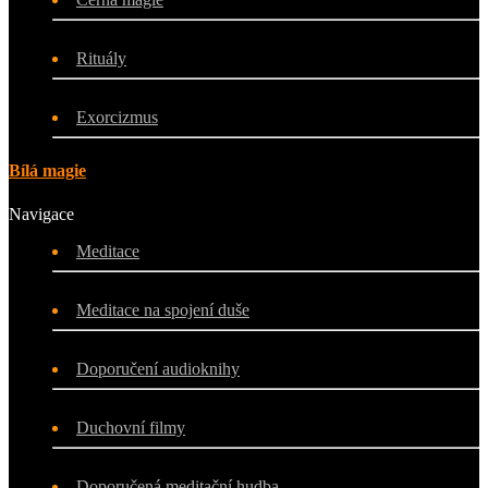
Rituály
Exorcizmus
Bílá magie
Navigace
Meditace
Meditace na spojení duše
Doporučení audioknihy
Duchovní filmy
Doporučená meditační hudba