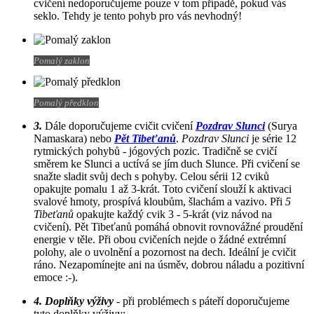
cvičení nedoporučujeme pouze v tom případě, pokud vás
seklo. Tehdy je tento pohyb pro vás nevhodný!
Pomalý zaklon
Pomalý předklon
3.
Dále doporučujeme cvičit cvičení
Pozdrav Slunci
(Surya
Namaskara) nebo
Pět Tibeťanů
.
Pozdrav Slunci
je série 12
rytmických pohybů - jógových pozic. Tradičně se cvičí
směrem ke Slunci a uctívá se jím duch Slunce. Při cvičení se
snažte sladit svůj dech s pohyby. Celou sérii 12 cviků
opakujte pomalu 1 až 3-krát. Toto cvičení slouží k aktivaci
svalové hmoty, prospívá kloubům, šlachám a vazivo. Při
5
Tibeťanů
opakujte každý cvik 3 - 5-krát (viz návod na
cvičení). Pět Tibeťanů pomáhá obnovit rovnovážné proudění
energie v těle. Při obou cvičeních nejde o žádné extrémní
polohy, ale o uvolnění a pozornost na dech. Ideální je cvičit
ráno. Nezapomínejte ani na úsměv, dobrou náladu a pozitivní
emoce :-).
4. Doplňky výživy
- při problémech s páteří doporučujeme
tyto doplňky výživy: