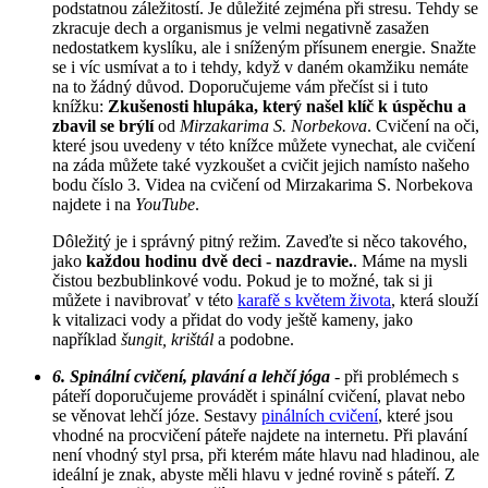
podstatnou záležitostí. Je důležité zejména při stresu. Tehdy se
zkracuje dech a organismus je velmi negativně zasažen
nedostatkem kyslíku, ale i sníženým přísunem energie. Snažte
se i víc usmívat a to i tehdy, když v daném okamžiku nemáte
na to žádný důvod. Doporučujeme vám přečíst si i tuto
knížku:
Zkušenosti hlupáka, který našel klíč k úspěchu a
zbavil se brýlí
od
Mirzakarima S. Norbekova
. Cvičení na oči,
které jsou uvedeny v této knížce můžete vynechat, ale cvičení
na záda můžete také vyzkoušet a cvičit jejich namísto našeho
bodu číslo 3. Videa na cvičení od Mirzakarima S. Norbekova
najdete i na
YouTube
.
Dôležitý je i správný pitný režim. Zaveďte si něco takového,
jako
každou hodinu dvě deci - nazdravie.
. Máme na mysli
čistou bezbublinkové vodu. Pokud je to možné, tak si ji
můžete i navibrovať v této
karafě s květem života
, která slouží
k vitalizaci vody a přidat do vody ještě kameny, jako
například
šungit, krištál
a podobne.
6. Spinální cvičení, plavání a lehčí jóga
- při problémech s
páteří doporučujeme provádět i spinální cvičení, plavat nebo
se věnovat lehčí józe. Sestavy
pinálních cvičení
, které jsou
vhodné na procvičení páteře najdete na internetu. Při plavání
není vhodný styl prsa, při kterém máte hlavu nad hladinou, ale
ideální je znak, abyste měli hlavu v jedné rovině s páteří. Z