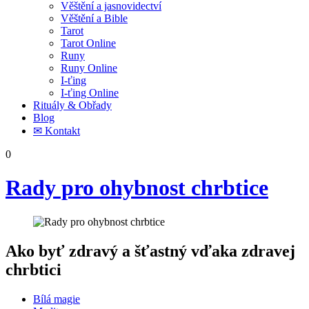
Věštění a jasnovidectví
Věštění a Bible
Tarot
Tarot Online
Runy
Runy Online
I-ťing
I-ťing Online
Rituály & Obřady
Blog
✉ Kontakt
0
Rady pro ohybnost chrbtice
Ako byť zdravý a šťastný vďaka zdravej
chrbtici
Bílá magie