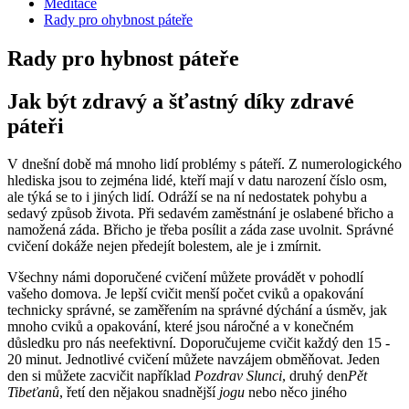
Meditace
Rady pro ohybnost páteře
Rady pro hybnost páteře
Jak být zdravý a šťastný díky zdravé
páteři
V dnešní době má mnoho lidí problémy s páteří. Z numerologického
hlediska jsou to zejména lidé, kteří mají v datu narození číslo osm,
ale týká se to i jiných lidí. Odráží se na ní nedostatek pohybu a
sedavý způsob života. Při sedavém zaměstnání je oslabené břicho a
namožená záda. Břicho je třeba posílit a záda zase uvolnit. Správné
cvičení dokáže nejen předejít bolestem, ale je i zmírnit.
Všechny námi doporučené cvičení můžete provádět v pohodlí
vašeho domova. Je lepší cvičit menší počet cviků a opakování
technicky správné, se zaměřením na správné dýchání a úsměv, jak
mnoho cviků a opakování, které jsou náročné a v konečném
důsledku pro nás neefektivní. Doporučujeme cvičit každý den 15 -
20 minut. Jednotlivé cvičení můžete navzájem obměňovat. Jeden
den si můžete zacvičit například
Pozdrav Slunci
, druhý den
Pět
Tibeťanů
, řetí den nějakou snadnější
jogu
nebo něco jiného