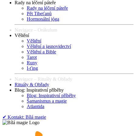
Rady na léčení páteře
Rady na léčení páteře
Pět Tibeťanů
Hormonální jóga
Navigace – Orákulum
Věštění
Věštění
Věštění a jasnovidectví
Věštění a Bible
Tarot
Runy
I-ťing
Navigace – Rituály & Obřady
Rituály & Obřady
Blog: Inspirativní příběhy
Blog: Inspirativní příběhy
Šamanismus a magie
Atlantida
✔︎ Kontakt: Bílá magie