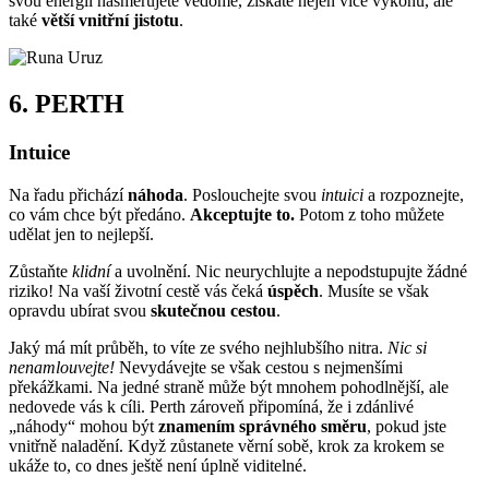
svou energii nasměrujete vědomě, získáte nejen více výkonu, ale
také
větší vnitřní jistotu
.
6.
PERTH
Intuice
Na řadu přichází
náhoda
. Poslouchejte svou
intuici
a rozpoznejte,
co vám chce být předáno.
Akceptujte to.
Potom z toho můžete
udělat jen to nejlepší.
Zůstaňte
klidní
a uvolnění. Nic neurychlujte a nepodstupujte žádné
riziko! Na vaší životní cestě vás čeká
úspěch
. Musíte se však
opravdu ubírat svou
skutečnou cestou
.
Jaký má mít průběh, to víte ze svého nejhlubšího nitra.
Nic si
nenamlouvejte!
Nevydávejte se však cestou s nejmenšími
překážkami. Na jedné straně může být mnohem pohodlnější, ale
nedovede vás k cíli. Perth zároveň připomíná, že i zdánlivé
„náhody“ mohou být
znamením správného směru
, pokud jste
vnitřně naladění. Když zůstanete věrní sobě, krok za krokem se
ukáže to, co dnes ještě není úplně viditelné.