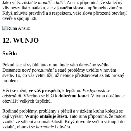
Jako vítěz zůstaňte
moudří
a
lidští
. Ansuz připomíná, že skutečný
vliv nevzniká z nátlaku, ale z
jasného slova
a upřímného záměru.
Když mluvíte pravdivě a s respektem, vaše slova přirozeně otevírají
dveře a spojují lidi.
12.
WUNJO
Světlo
Pokud jste si vytáhli tuto runu, bude vám darováno
světlo
.
Dostanete
nové porozumění
a staré problémy uvidíte v novém
světle. To, co vás velmi tíží, už nebude představovat až tak hrozný
problém.
Věci se mění,
ve váš prospěch
, k lepšímu.
Pochybnosti se
odstraňují.
Všechno se blíží k
dobrému konci
. V týmu dosáhnete
obzvlášť velkých úspěchů.
Rodinné problémy, problémy s přáteli a v úzkém kruhu kolegů se
dají vyřešit.
Wunjo ohlašuje štěstí
. Tato runa připomíná, že radost
vzniká ze sdílení a sounáležitosti. Když dovolíte světlu vstoupit do
vztahů, obnoví se
harmonie
i důvěra.