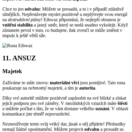
Chce to jen
odvahu
: Můžete se prosadit, a to i v případě zdánlivě
silnějších. Nepřestávejte myslet pozitivně a neplýtvejte svou energií
na
destruktivní plány
! Eihwaz připomíná, že nejlepší obranou je
vnitřní stabilita
a jasný směr, který se nedá snadno vykolejit. Když
zůstanete pevní v tom, co budujete, tlak zvenčí se může změnit v
impulz k ještě větší síle.
11.
ANSUZ
Majetek
Zažíváme to stále znovu:
materiální věci
jsou pomíjivé. Tato runa
poukazuje na
nehmotný majetek
, a tím je
autorita
.
Díky své autoritě můžete pozitivně zapůsobit na své blízké a získat
jejich podporu pro své záměry. V mezilidských vztazích máte
štěstí
a můžete počítat s tím, že se vám dostane velkého
uznání
. V oblasti
komunikace jste téměř
neporazitelní
.
Nezneužívejte tento svůj velký dar, jinak o něj přijdete! Předsudky
nemají žádné opodstatnění. Můžete projevit
odvahu
a prosadit se.