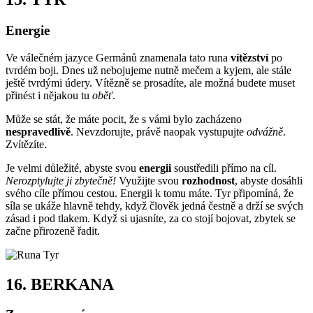
Energie
Ve válečném jazyce Germánů znamenala tato runa
vítězství
po
tvrdém boji. Dnes už nebojujeme nutně mečem a kyjem, ale stále
ještě tvrdými údery. Vítězně se prosadíte, ale možná budete muset
přinést i nějakou tu
oběť
.
Může se stát, že máte pocit, že s vámi bylo zacházeno
nespravedlivě
. Nevzdorujte, právě naopak vystupujte
odvážně
.
Zvítězíte.
Je velmi důležité, abyste svou
energii
soustředili přímo na cíl.
Nerozptylujte ji zbytečně!
Využijte svou
rozhodnost
, abyste dosáhli
svého cíle přímou cestou. Energii k tomu máte. Tyr připomíná, že
síla se ukáže hlavně tehdy, když člověk jedná čestně a drží se svých
zásad i pod tlakem. Když si ujasníte, za co stojí bojovat, zbytek se
začne přirozeně řadit.
16.
BERKANA