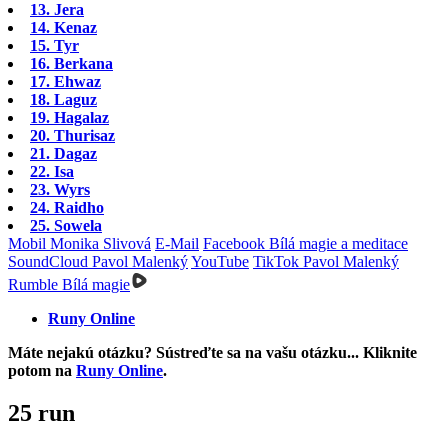
13. Jera
14. Kenaz
15. Tyr
16. Berkana
17. Ehwaz
18. Laguz
19. Hagalaz
20. Thurisaz
21. Dagaz
22. Isa
23. Wyrs
24. Raidho
25. Sowela
Mobil Monika Slivová
E-Mail
Facebook Bílá magie a meditace
SoundCloud Pavol Malenký
YouTube
TikTok Pavol Malenký
Rumble Bílá magie
Runy Online
Máte nejakú otázku? Sústreďte sa na vašu otázku... Kliknite
potom na
Runy Online
.
25 run