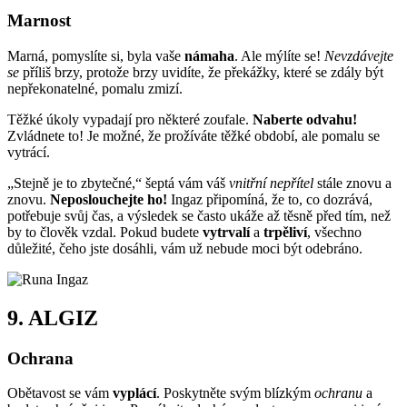
Marnost
Marná, pomyslíte si, byla vaše
námaha
. Ale mýlíte se!
Nevzdávejte
se
příliš brzy, protože brzy uvidíte, že překážky, které se zdály být
nepřekonatelné, pomalu zmizí.
Těžké úkoly vypadají pro některé zoufale.
Naberte odvahu!
Zvládnete to! Je možné, že prožíváte těžké období, ale pomalu se
vytrácí.
„Stejně je to zbytečné,“ šeptá vám váš
vnitřní nepřítel
stále znovu a
znovu.
Neposlouchejte ho!
Ingaz připomíná, že to, co dozrává,
potřebuje svůj čas, a výsledek se často ukáže až těsně před tím, než
by to člověk vzdal. Pokud budete
vytrvalí
a
trpěliví
, všechno
důležité, čeho jste dosáhli, vám už nebude moci být odebráno.
9.
ALGIZ
Ochrana
Obětavost se vám
vyplácí
. Poskytněte svým blízkým
ochranu
a