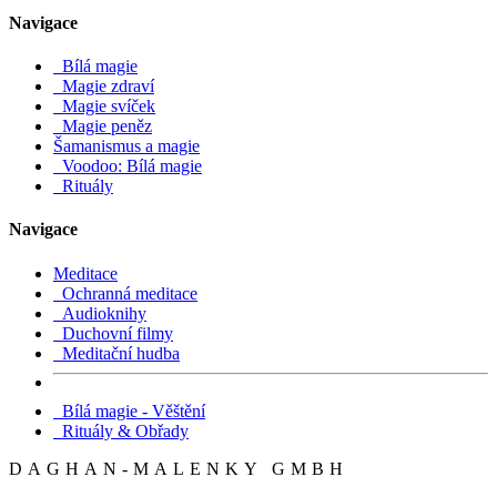
Navigace
Bílá magie
Magie zdraví
Magie svíček
Magie peněz
Šamanismus a magie
Voodoo: Bílá magie
Rituály
Navigace
Meditace
Ochranná meditace
Audioknihy
Duchovní filmy
Meditační hudba
Bílá magie - Věštění
Rituály & Obřady
DAGHAN-MALENKY GMBH