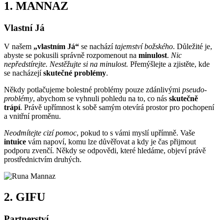
1.
MANNAZ
Vlastní Já
V našem
„vlastním Já“
se nachází
tajemství božského
. Důležité je,
abyste se pokusili správně rozpomenout na
minulost
.
Nic
nepředstírejte.
Nestěžujte si na minulost.
Přemýšlejte a zjistěte, kde
se nacházejí
skutečné problémy
.
Někdy potlačujeme bolestné problémy pouze zdánlivými
pseudo-
problémy
, abychom se vyhnuli pohledu na to, co nás
skutečně
trápí
. Právě upřímnost k sobě samým otevírá prostor pro pochopení
a vnitřní proměnu.
Neodmítejte cizí pomoc
, pokud to s vámi myslí upřímně. Vaše
intuice
vám napoví, komu lze důvěřovat a kdy je čas přijmout
podporu zvenčí. Někdy se odpovědi, které hledáme, objeví právě
prostřednictvím druhých.
2.
GIFU
Partnerství