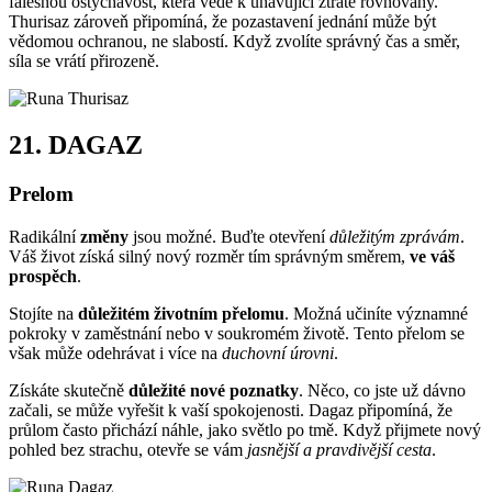
falešnou ostýchavost, která vede k unavující ztrátě rovnováhy.
Thurisaz zároveň připomíná, že pozastavení jednání může být
vědomou ochranou, ne slabostí. Když zvolíte správný čas a směr,
síla se vrátí přirozeně.
21.
DAGAZ
Prelom
Radikální
změny
jsou možné. Buďte otevření
důležitým zprávám
.
Váš život získá silný nový rozměr tím správným směrem,
ve váš
prospěch
.
Stojíte na
důležitém životním přelomu
. Možná učiníte významné
pokroky v zaměstnání nebo v soukromém životě. Tento přelom se
však může odehrávat i více na
duchovní úrovni
.
Získáte skutečně
důležité nové poznatky
. Něco, co jste už dávno
začali, se může vyřešit k vaší spokojenosti. Dagaz připomíná, že
průlom často přichází náhle, jako světlo po tmě. Když přijmete nový
pohled bez strachu, otevře se vám
jasnější a pravdivější cesta
.