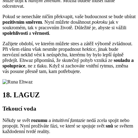
Může dojít k
náhlým změnám
. Možná budete muset náhle
odcestovat.
Pokud se nenecháte ničím překvapit, vaše budoucnost se bude ubírat
pozitivním směrem
. Nyní můžete dosáhnout
pokroku
jak v
soukromém, tak v pracovním životě. Důležité je, abyste si vážili
spolehlivosti
a
věrnosti
.
Zažijete období, ve kterém můžete stres a zátěž výborně zvládnout.
Při všem elánu však nesmíte propadnout
hektice
, jinak bude
nervózní neklid vést k neúspěchu, kterému by bylo lepší úplně
předejít. Ehwaz připomíná, že skutečný pohyb vzniká ze
souladu a
spolupráce
, ne z tlaku. Když si zachováte vnitřní rytmus, změna
vás posune přesně tam, kam potřebujete.
18.
LAGUZ
Tekoucí voda
Někdy se svět
rozumu
a
intuitivní fantazie
nedá zcela spojit nebo
propojit. Nyní prožíváte fázi, ve které se spojuje svět
snů
se světem
každodenní tvrdé reality.