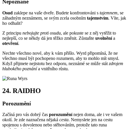
Nepoznané
Osud
zaklepe na vaše dveře. Budete konfrontováni s
tajemnem
, se
záhadným neznámem, se svým zcela osobním
tajemstvím
. Víte, jak
ho odhalit?
Z principu
nebojujte proti osudu
, ale pokuste se z něj vytěžit to
nejlepší, co se někdy dá jen těžko změnit. Zůstaňte
uvolnění
a
otevření
.
Nechte všechno nové, aby k vám přišlo. Wyrd připomíná, že ne
všechno musí být pochopeno rozumem, aby to mohlo mít smysl.
Když přijmete nejistotu bez odporu, neznámé se může stát
zdrojem
hlubokého poznání
a vnitřního růstu.
24.
RAIDHO
Porozumění
Začíná pro vás dobrý čas
porozumění
nejen doma, ale i ve vašem
okolí. Je zde naznačena nějaká
cesta
. Nemyslete jen na cestu
spojenou s dovolenou nebo stěhováním, protože tato runa