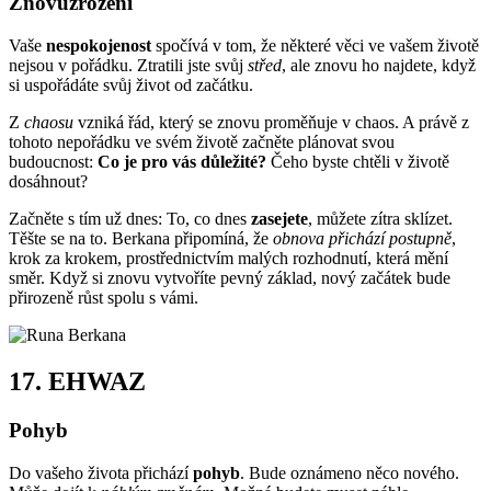
Znovuzrození
Vaše
nespokojenost
spočívá v tom, že některé věci ve vašem životě
nejsou v pořádku. Ztratili jste svůj
střed
, ale znovu ho najdete, když
si uspořádáte svůj život od začátku.
Z
chaosu
vzniká řád, který se znovu proměňuje v chaos. A právě z
tohoto nepořádku ve svém životě začněte plánovat svou
budoucnost:
Co je pro vás důležité?
Čeho byste chtěli v životě
dosáhnout?
Začněte s tím už dnes: To, co dnes
zasejete
, můžete zítra sklízet.
Těšte se na to. Berkana připomíná, že
obnova přichází postupně
,
krok za krokem, prostřednictvím malých rozhodnutí, která mění
směr. Když si znovu vytvoříte pevný základ, nový začátek bude
přirozeně růst spolu s vámi.
17.
EHWAZ
Pohyb
Do vašeho života přichází
pohyb
. Bude oznámeno něco nového.