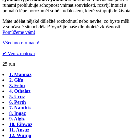
runami prohlubuje schopnost vnímat souvislosti, rozvíjí intuici a
pomáhá lépe porozumět sobě i událostem, které vstupují do života.
Máte udělat nějaké důležité rozhodnutí nebo nevíte, co byste měli
v současné situaci dělat? Využijte naše dlouholeté zkušenosti.
Pomůžeme vám!
Všechno o runách!
✔︎ Ven z matrixu
25 run
1. Mannaz
2. Gifu
3. Fehu
4. Othalaz
5. Uruz
6. Perth
7. Nauthis
8. Ingaz
9. Algiz
10. Eihwaz
11. Ansuz
12. Wunjo