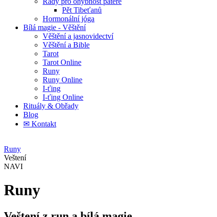
Rady pro ohybnost páteře
Pět Tibeťanů
Hormonální jóga
Bílá magie - Věštění
Věštění a jasnovidectví
Věštění a Bible
Tarot
Tarot Online
Runy
Runy Online
I-ťing
I-ťing Online
Rituály & Obřady
Blog
✉ Kontakt
Runy
Veštení
NAVI
Runy
Veštení z run a bílá magie