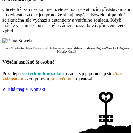
Chcete být sami sebou, nechcete se podřizovat cizím představám ani
následovat cizí cíle jen proto, že slibují úspěch. Sowelo připomíná,
že skutečná síla vychází z autenticity a vnitřního souladu. Když
kráčíte vlastní cestou s jasným záměrem, světlo vás přirozeně vede
vpřed.
Foto © JohnBigl https://www.istockphoto.com © Pavol Malenký I Marion Daghan-Malenky I Daghan-
Malenky GmbH
Věštění
úspěšně & osobně
Požádej o
věšteckou konzultaci
a začni s její pomocí ještě
dnes
vylepšovat
svou pohodu,
sebevědomí
a
jasnost
!
✔︎ Bílá magie: Kontakt