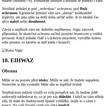
budete chráněni i vy. Pomáhejte druhým a dostane se pomoci i vám.
Nezištné jednání je pod
„nebeskou“ ochranou
, pod
Boží
ochranou
. Egoistické jednání vám sice „daruje“ krátkodobé
úspěchy, ale jako plán na delší dobu určitě selže. Je to ideální čas
něco
nabýt
nebo
dosáhnout
.
Závist a nepřízeň vám nic dobrého nepřinesou. Algiz zároveň
připomíná, že
skutečná ochrana začíná jasnými hranicemi
a vnitřní
pevností. Když jednáte čistě a s dobrým úmyslem, vytváříte kolem
sebe prostor, ve kterém se daří klidu i bezpečí.
10.
EIHWAZ
Obrana
Mějte se na pozoru před
útoky
. Může se stát, že budete napadeni.
Nenechte se tím vystrašit: Máte sílu se úspěšně
bránit
.
Nepřejícnost můžete využít ve svůj prospěch tak, že budete ještě
usilovněji následovat to, co je pro vás
důležité
. I když se vám někdy
zdá, že máte do budoucnosti špatné vyhlídky, nejde to s vámi z
kopce. Na vaší životní cestě vás čeká
úspěch
.