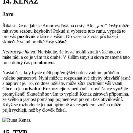
14.
KENAZ
Jaro
Říká se, že na jaře se Amor vydává na cesty. Ale
„jaro“ lásky
může
mít svou sezónu kdykoliv! Pokud si vyberete tuto runu, vypadá to
pro vás
pozitivně
v lásce a vášni. Do vašeho života přicházejí
skutečně velmi prudké časy
vášně
.
Neztrácejte hlavu!
Neriskujte, že byste mohli ztratit všechno, co
máte rádi a co je vám tak drahé. V širším smyslu slova znamená tato
runa dobrý čas pro
obnovu
.
Nastal čas, kdy byste měli popřemýšlet o dosavadním průběhu
vašeho partnerství. Nyní můžete rozpoznat své chyby obzvlášť jasně
a napravit je. To, co dnes uděláte, může zítra zachránit váš vztah.
Chce to jen
odvahu
! Rozpoznejte zanedbání... nové šance využijte
promyšleně! Skutečně se vám to vyplatí! Kenaz zároveň připomíná,
že světlo a jasnost pomáhají pojmenovat pravdu bez obviňování.
Když se rozhodnete jednat upřímně a s respektem, změna může
přijít rychleji, než by člověk čekal.
15.
TYR