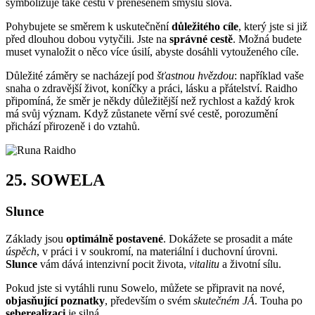
symbolizuje také cestu v přeneseném smyslu slova.
Pohybujete se směrem k uskutečnění
důležitého cíle
, který jste si již
před dlouhou dobou vytyčili. Jste na
správné cestě
. Možná budete
muset vynaložit o něco více úsilí, abyste dosáhli vytouženého cíle.
Důležité záměry se nacházejí pod
šťastnou hvězdou
: například vaše
snaha o zdravější život, koníčky a práci, lásku a přátelství. Raidho
připomíná, že směr je někdy důležitější než rychlost a každý krok
má svůj význam. Když zůstanete věrní své cestě, porozumění
přichází přirozeně i do vztahů.
25.
SOWELA
Slunce
Základy jsou
optimálně postavené
. Dokážete se prosadit a máte
úspěch
, v práci i v soukromí, na materiální i duchovní úrovni.
Slunce
vám dává intenzivní pocit života,
vitalitu
a životní sílu.
Pokud jste si vytáhli runu Sowelo, můžete se připravit na nové,
objasňující poznatky
, především o svém
skutečném JÁ
. Touha po
seberealizaci
je silná.