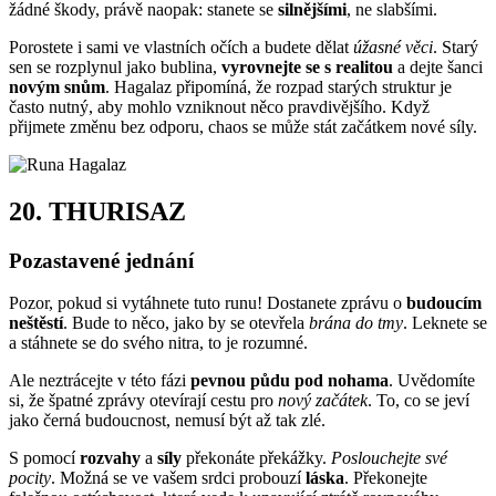
žádné škody, právě naopak: stanete se
silnějšími
, ne slabšími.
Porostete i sami ve vlastních očích a budete dělat
úžasné věci
. Starý
sen se rozplynul jako bublina,
vyrovnejte se s realitou
a dejte šanci
novým snům
. Hagalaz připomíná, že rozpad starých struktur je
často nutný, aby mohlo vzniknout něco pravdivějšího. Když
přijmete změnu bez odporu, chaos se může stát začátkem nové síly.
20.
THURISAZ
Pozastavené jednání
Pozor, pokud si vytáhnete tuto runu! Dostanete zprávu o
budoucím
neštěstí
. Bude to něco, jako by se otevřela
brána do tmy
. Leknete se
a stáhnete se do svého nitra, to je rozumné.
Ale neztrácejte v této fázi
pevnou půdu pod nohama
. Uvědomíte
si, že špatné zprávy otevírají cestu pro
nový začátek
. To, co se jeví
jako černá budoucnost, nemusí být až tak zlé.
S pomocí
rozvahy
a
síly
překonáte překážky.
Poslouchejte své
pocity
. Možná se ve vašem srdci probouzí
láska
. Překonejte