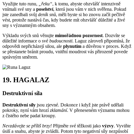
Využijte tuto runu,
„řeku“
, k tomu, abyste obzvlášť intenzivně
vnímali své sny a
poselství
, která jsou vám v nich svěřena. Pokud
jste zanedbali svůj
deník snů
, měli byste si ho znovu začít pečlivě
vést, protože nastává čas, kdy budete mít obzvlášť důležité a živé
sny s významným obsahem.
Výkladu svých snů věnujte
mimořádnou pozornost
. Dozvíte se
důležité informace o své
budoucnosti
. Laguz zároveň připomíná, že
odpovědi nepřicházejí silou, ale
plynutím
a důvěrou v proces. Když
se přestanete bránit proudu, vnitřní moudrost vás přirozeně povede
správným směrem.
19.
HAGALAZ
Destruktivní síla
Destruktivní síly
jsou zjevné. Dokonce i když jste právě udělali
pokroky, nyní vám hrozí
zklamání
. V přeneseném významu mohou
z čistého nebe padat kroupy.
Nevzdávejte se příliš brzy!
Přijměte své těžkosti jako
výzvy
. Vyviňte
úsilí a snahu, abyste je zvládli. Potom tyto negativní síly nezpůsobí