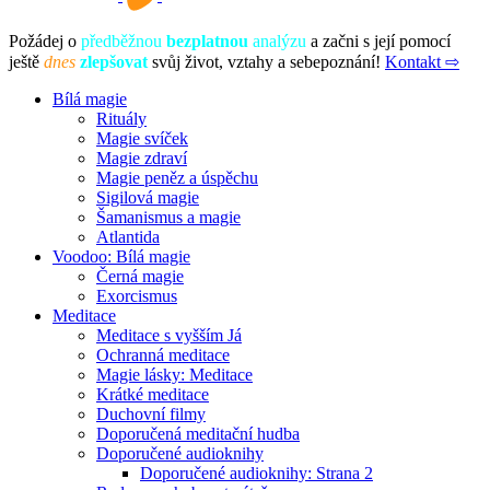
Požádej o
předběžnou
bezplatnou
analýzu
a začni s její pomocí
ještě
dnes
zlepšovat
svůj život, vztahy a sebepoznání!
Kontakt ⇨
Bílá magie
Rituály
Magie svíček
Magie zdraví
Magie peněz a úspěchu
Sigilová magie
Šamanismus a magie
Atlantida
Voodoo: Bílá magie
Černá magie
Exorcismus
Meditace
Meditace s vyšším Já
Ochranná meditace
Magie lásky: Meditace
Krátké meditace
Duchovní filmy
Doporučená meditační hudba
Doporučené audioknihy
Doporučené audioknihy: Strana 2