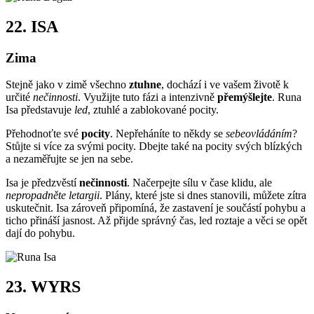
22.
ISA
Zima
Stejně jako v zimě všechno
ztuhne
, dochází i ve vašem životě k
určité
nečinnosti
. Využijte tuto fázi a intenzivně
přemýšlejte
. Runa
Isa představuje
led
, ztuhlé a zablokované pocity.
Přehodnoťte své
pocity
. Nepřeháníte to někdy se
sebeovládáním
?
Stůjte si více za svými pocity. Dbejte také na pocity svých blízkých
a nezaměřujte se jen na sebe.
Isa je předzvěstí
nečinnosti
. Načerpejte sílu v čase klidu, ale
nepropadněte letargii
. Plány, které jste si dnes stanovili, můžete zítra
uskutečnit. Isa zároveň připomíná, že zastavení je součástí pohybu a
ticho přináší jasnost. Až přijde správný čas, led roztaje a věci se opět
dají do pohybu.
23.
WYRS