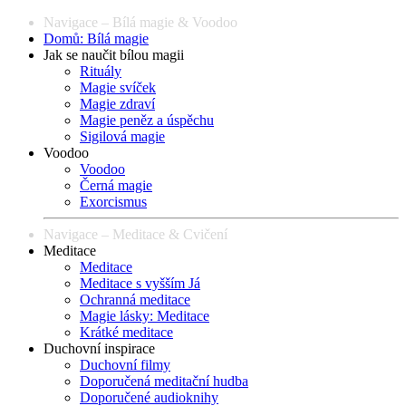
Navigace – Bílá magie & Voodoo
Domů: Bílá magie
Jak se naučit bílou magii
Rituály
Magie svíček
Magie zdraví
Magie peněz a úspěchu
Sigilová magie
Voodoo
Voodoo
Černá magie
Exorcismus
Navigace – Meditace & Cvičení
Meditace
Meditace
Meditace s vyšším Já
Ochranná meditace
Magie lásky: Meditace
Krátké meditace
Duchovní inspirace
Duchovní filmy
Doporučená meditační hudba
Doporučené audioknihy