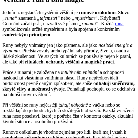
Jedním z nejstarších systémů věštění je
runové orákulum
. Slovo
„runa“
znamená
„tajemství“
nebo
„mystérium“
. Když staří
Germáni začali psát, nazvali své písmo
„runami“
. Každá
runa
symbolizovala určité mystérium a byla spojena s konkrétním
ezoterickým principem
.
Runy nebyly vnímány jen jako písmena, ale jako
nositelé energie a
významu
. Představovaly archetypální síly přírody, života, osudu a
lidské zkušenosti. Ve starých kulturách se používaly nejen k psaní,
ale také při
rituálech, ochraně, věštění a magické práci
.
Práce s runami je založena na
intuitivním vnímání
a schopnosti
naslouchat vlastnímu vnitřnímu hlasu. Runy nepředpovídají
budoucnost pevně daným způsobem, ale spíše
odhalují směřování,
skryté vlivy a možnosti vývoje
. Pomáhají pochopit, co se odehrává
na hlubší úrovni vědomí.
Při věštění se runy nejčastěji
tahají náhodně
z váčku nebo se
rozkládají do jednoduchých či složitějších obrazců. Každá vytažená
runa nese poselství, které je potřeba číst v kontextu otázky, aktuální
životní situace a osobního prožívání.
Runové orákulum je vhodné zejména pro lidi, kteří mají vztah k
symbolice, přírodním cyklům a sebereflexi
. Pravidelná práce s