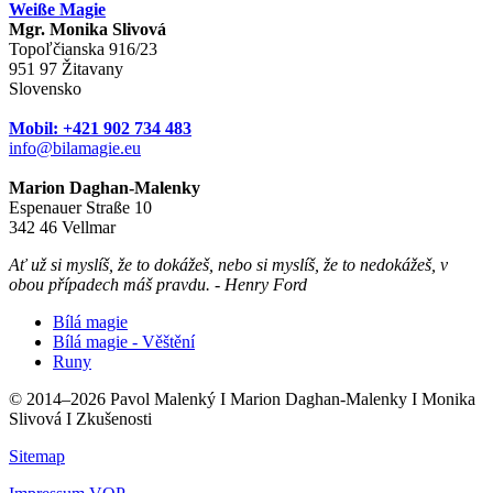
Weiße Magie
Mgr. Monika Slivová
Topoľčianska 916/23
951 97 Žitavany
Slovensko
Mobil: +421 902 734 483
info@bilamagie.eu
Marion Daghan-Malenky
Espenauer Straße 10
342 46 Vellmar
Ať už si myslíš, že to dokážeš, nebo si myslíš, že to nedokážeš, v
obou případech máš pravdu. - Henry Ford
Bílá magie
Bílá magie - Věštění
Runy
© 2014–
2026
Pavol Malenký I Marion Daghan-Malenky I Monika
Slivová I Zkušenosti
Sitemap