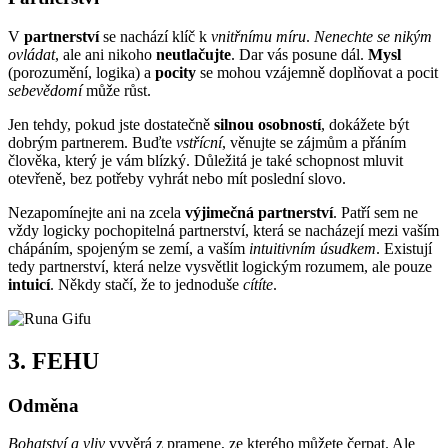
V
partnerství
se nachází klíč k
vnitřnímu míru
.
Nenechte se nikým
ovládat
, ale ani nikoho
neutlačujte
. Dar vás posune dál.
Mysl
(porozumění, logika) a
pocity
se mohou vzájemně doplňovat a pocit
sebevědomí
může růst.
Jen tehdy, pokud jste dostatečně
silnou osobností
, dokážete být
dobrým partnerem. Buďte
vstřícní
, věnujte se zájmům a přáním
člověka, který je vám blízký. Důležitá je také schopnost mluvit
otevřeně, bez potřeby vyhrát nebo mít poslední slovo.
Nezapomínejte ani na zcela
výjimečná partnerství
. Patří sem ne
vždy logicky pochopitelná partnerství, která se nacházejí mezi vaším
chápáním, spojeným se zemí, a vaším
intuitivním úsudkem
. Existují
tedy partnerství, která nelze vysvětlit logickým rozumem, ale pouze
intuicí
. Někdy stačí, že to jednoduše
cítíte
.
3.
FEHU
Odměna
Bohatství a vliv
vyvěrá z pramene, ze kterého můžete čerpat. Ale