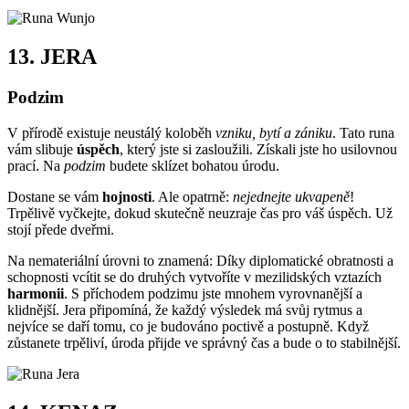
13.
JERA
Podzim
V přírodě existuje neustálý koloběh
vzniku, bytí a zániku
. Tato runa
vám slibuje
úspěch
, který jste si zasloužili. Získali jste ho usilovnou
prací. Na
podzim
budete sklízet bohatou úrodu.
Dostane se vám
hojnosti
. Ale opatrně:
nejednejte ukvapeně
!
Trpělivě vyčkejte, dokud skutečně neuzraje čas pro váš úspěch. Už
stojí přede dveřmi.
Na nemateriální úrovni to znamená: Díky diplomatické obratnosti a
schopnosti vcítit se do druhých vytvoříte v mezilidských vztazích
harmonii
. S příchodem podzimu jste mnohem vyrovnanější a
klidnější. Jera připomíná, že každý výsledek má svůj rytmus a
nejvíce se daří tomu, co je budováno poctivě a postupně. Když
zůstanete trpěliví, úroda přijde ve správný čas a bude o to stabilnější.