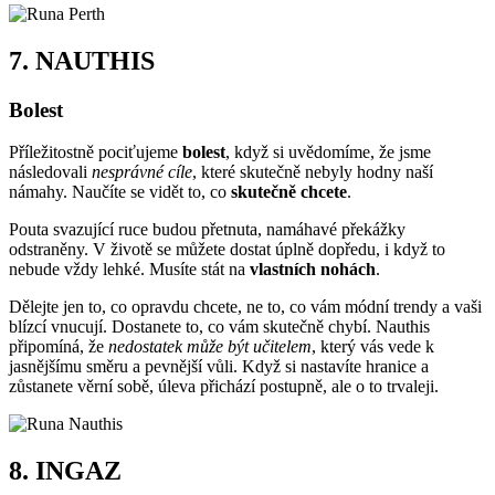
7.
NAUTHIS
Bolest
Příležitostně pociťujeme
bolest
, když si uvědomíme, že jsme
následovali
nesprávné cíle
, které skutečně nebyly hodny naší
námahy. Naučíte se vidět to, co
skutečně chcete
.
Pouta svazující ruce budou přetnuta, namáhavé překážky
odstraněny. V životě se můžete dostat úplně dopředu, i když to
nebude vždy lehké. Musíte stát na
vlastních nohách
.
Dělejte jen to, co opravdu chcete, ne to, co vám módní trendy a vaši
blízcí vnucují. Dostanete to, co vám skutečně chybí. Nauthis
připomíná, že
nedostatek může být učitelem
, který vás vede k
jasnějšímu směru a pevnější vůli. Když si nastavíte hranice a
zůstanete věrní sobě, úleva přichází postupně, ale o to trvaleji.
8.
INGAZ