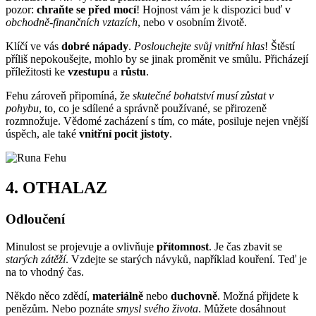
pozor:
chraňte se před mocí
! Hojnost vám je k dispozici buď v
obchodně-finančních vztazích
, nebo v osobním životě.
Klíčí ve vás
dobré nápady
.
Poslouchejte svůj vnitřní hlas
! Štěstí
příliš nepokoušejte, mohlo by se jinak proměnit ve smůlu. Přicházejí
příležitosti ke
vzestupu
a
růstu
.
Fehu zároveň připomíná, že
skutečné bohatství musí zůstat v
pohybu
, to, co je sdílené a správně používané, se přirozeně
rozmnožuje. Vědomé zacházení s tím, co máte, posiluje nejen vnější
úspěch, ale také
vnitřní pocit jistoty
.
4.
OTHALAZ
Odloučení
Minulost se projevuje a ovlivňuje
přítomnost
. Je čas zbavit se
starých zátěží
. Vzdejte se starých návyků, například kouření. Teď je
na to vhodný čas.
Někdo něco zdědí,
materiálně
nebo
duchovně
. Možná přijdete k
penězům. Nebo poznáte
smysl svého života
. Můžete dosáhnout