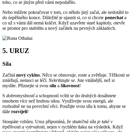
toho, co se jiným před vámi nepodařilo.
Nebo můžete pokračovat v tom, co někdo jiný začal, ale nedotáhl to
do úspěšného konce. Důležité je ujasnit si, co si chcete
ponechat
a
co už s vámi dál nemá kráčet. Když uzavřete staré kapitoly, otevře
se prostor pro
stabilitu
a nový začátek na pevných základech.
5.
URUZ
Síla
Začíná
nový cyklus
. Něco se obnovuje, roste a zvětšuje. Těžkosti se
zmírňují, nemoci se léčí.
Nekritizujte se.
Jste vitálnější, než si
myslíte. Přiznejte si svou
sílu
a
šikovnost
!
S
dobromyslností
a schopností vcítit se do druhých dosáhnete
mnohem více než hrubou silou. Využívejte svou energii, ale
rozhodně ne na povrchní věci. Použijte svou sílu k tomu, abyste se
dále
rozvíjeli
!
Stoupáte vzhůru. Uruz připomíná, že
skutečná síla je také v
trpělivosti a vytrvalosti
, nejen v rychlém tlaku na výsledek. Když