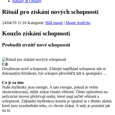
Rituály & Obřady
Rituál pro získání nových schopností
24/04/19 11:16 Kategorie:
Bílá magie
|
Magie úspěchu
Kouzlo získání schopností
Probudit uvnitř nové schopnosti
Cíl:
Dosáhnout nové schopnosti. Získejte například schopnost stát se
dokonalým řečníkem, být schopen přesvědčit lidi k spolupráci ...
Co je za tím:
Naše myšlenky jsou energie. A tato energie, pokud je velmi
zkoncentrovaná, může získat vlastní vědomí. Tímto způsobem na
nefyzické úrovni přebývají entity, které mají určité vědomí a
schopnosti. Základní myšlenkou kouzla je spojení se s těmito silami,
které jsou zosobněním toho, co chcete získat. A tady je poznání jak
na to.