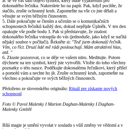
ať se ve vás sám objeví symbol, který bude vyjádřením pro
dokonalého řečníka. Nakreslete ho na papír. Pak, když pocítíte, že
stačilo, zrušte ochranný kruh. Zapomeňte na vše co jste dělali a
věnujte se svým běžným činnostem.
5. Dále pokračujte se čtením a učením se o komunikačních
schopnostech řečníků každý den, dokud nepřijde Úplněk. V ten den
opakujte vše podle bodu 3. Pak si představujte, že znalost
dokonalého řečníka vstoupila do vás (jednoduše, jako když se načítá
nějaký soubor v počítači). Řekněte si:
"Teď jsem dokonalý řečník.
Vím, co říct. Druzí lidé mě rádi poslouchají. Mám atraktivní hlas,
atd. "
6. Zkuste pozorovat, co se děje ve vašem nitru. Meditujte. Potom
dýchnete na ten symbol, který jste vytvořili. Vložte do toho všechny
poznatky o této nauce. Poděkujte dokonalému řečníkovi, který přišel
a pomohl vám a nechte ho jít. Zrušte ochranný kruh, zapomeňte na
všechno a pokračujte ve svých běžných činnostech.
Přeloženo ze slovenského originálu:
Rituál pre získanie nových
schopností
Foto © Pavol Malenky I Marion Daghan-Malenky I Daghan-
Malenky GmbH
Bílá magie je umění vyvolat v souladu s vůlí změny ve vědomí a v