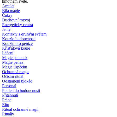
hmotném světě.
Amulet
Bílá magie
Čakry
Duchovní rozvoj
Energetický centrá
Jehly
Kontakty s druhým světem
Kouzlo budoucnosti
Kouzlo pro peníze
Křišťálová koule
Léčení
Magie panenek
Magie peněz
Magie úspěchu
Ochranná magie
Očistní rituál
Odstranení blokád
Personal
Pohled do budoucnosti
Přitáhnutí
Práce
Ritu
Ritual ochranné magii
Rituály