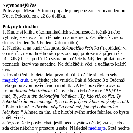
Nejvhodnější čas:
Přibývající Měsíc. V tomto případě je nejlépe začít v první den po
Nove. Pokračujeme až do úplňku.
Pokyny k rituálu:
1. Kupte si knihu o komunikačních schopnostech řečníků nebo
vyhledejte video s tímto tématem na internetu. Začněte číst, nebo
sledovat video (každý den až do úplňku).
2. Napište si na papír vlastnosti
dokonalého řečníka
((například: ví,
co má říct, nebo: lidé ho rádi poslouchají, protože má příjemný a
přitažlivý hlas apod.). Do seznamu můžete každý den přidat nový
poznatek, který vás napadne. Nejdůležitější věcí je udělat to každý
den.
3. První středu budete dělat první rituál. Uděláte si kolem sebe
magický kruh
, a vyčistíte jeho vnitřek. Pak si řeknete 3 x Otčenáš
nebo jinou svou osvědčenou modlitbu. A teď pozvěte do svého
kruhu
dokonalého řečníka
. Oslovte ho, a řekněte mu:
"Přijď ke
mně, Ty, kdo si tím dokonalým řečníkem. Ty, kdo víš, co říct. Ty,
koho lidé rádi poslouchají. Ty co máš příjemný hlas plný síly ... atd.
"
Potom řekněte:
Prosím, přijď a nauč mě, jak být dokonalým
řečníkem."
A hned za tím, až z hloubi svého srdce řekněte, co byste
chtěli vědět.
4. Vyzkoušejte poslouchat, jestli něco slyšíte - nějaký zvuk, nebo
zda cítíte někoho v prostoru u sebe. Následně
meditujte
. Poté nechte