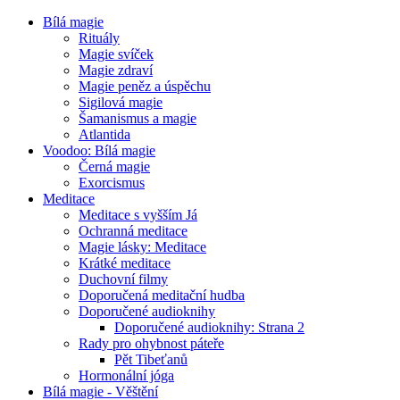
Bílá magie
Rituály
Magie svíček
Magie zdraví
Magie peněz a úspěchu
Sigilová magie
Šamanismus a magie
Atlantida
Voodoo: Bílá magie
Černá magie
Exorcismus
Meditace
Meditace s vyšším Já
Ochranná meditace
Magie lásky: Meditace
Krátké meditace
Duchovní filmy
Doporučená meditační hudba
Doporučené audioknihy
Doporučené audioknihy: Strana 2
Rady pro ohybnost páteře
Pět Tibeťanů
Hormonální jóga
Bílá magie - Věštění