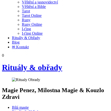
Věštění a jasnovidectví
Věštění a Bible
Tarot
Tarot Online
Runy
Runy Online
I-ťing
I-ťing Online
Rituály & Obřady
Blog
✉ Kontakt
0
Rituály & obřady
Magie Penez, Milostna Magie & Kouzlo
Zdravi
Bílá magie