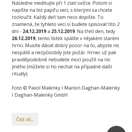
Následne meditujte při 1 zlatí svíčce. Potom si
napíšte na list papířu veci, s kterými sa chcete
rozloučit. Každý deň tam neco dopište. To
znamená, že tyhleto veci si budete spisovať títo 2
dni -
24.12.2019
a
25.12.2019
. Na třetí den, tedy
26.12.2019
, tento lístek spálíte v nějakém starém
hrnci. Musíte dávat dobrý pozor na to, abyste nic
nespálili a nezpůsobily jste požár. Hrnec už pak
pravděpodobně nebudete moci použít na nic
jiného (můžete si ho nechat na případné další
rituály).
Foto © Pavol Malenky I Marion Daghan-Malenky
I Daghan-Malenky GmbH
Číst víc...