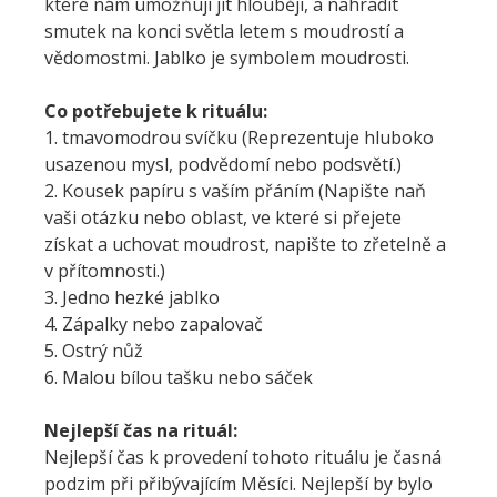
které nám umožňují jít hlouběji, a nahradit
smutek na konci světla letem s moudrostí a
vědomostmi. Jablko je symbolem moudrosti.
Co potřebujete k rituálu:
1. tmavomodrou svíčku (Reprezentuje hluboko
usazenou mysl, podvědomí nebo podsvětí.)
2. Kousek papíru s vaším přáním (Napište naň
vaši otázku nebo oblast, ve které si přejete
získat a uchovat moudrost, napište to zřetelně a
v přítomnosti.)
3. Jedno hezké jablko
4. Zápalky nebo zapalovač
5. Ostrý nůž
6. Malou bílou tašku nebo sáček
Nejlepší čas na rituál:
Nejlepší čas k provedení tohoto rituálu je časná
podzim při přibývajícím Měsíci. Nejlepší by bylo