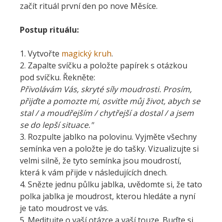
začít rituál první den po nove Měsíce.
Postup rituálu:
1. Vytvořte
magický kruh
.
2. Zapalte svíčku a položte papírek s otázkou
pod svíčku. Řekněte:
Přivolávám Vás, skryté síly moudrosti. Prosím,
přijďte a pomozte mi, osviťte můj život, abych se
stal / a moudřejším / chytřejší a dostal / a jsem
se do lepší situace."
3. Rozpulte jablko na polovinu. Vyjměte všechny
semínka ven a položte je do tašky. Vizualizujte si
velmi silně, že tyto semínka jsou moudrostí,
která k vám přijde v následujících dnech.
4. Snězte jednu půlku jablka, uvědomte si, že tato
polka jablka je moudrost, kterou hledáte a nyní
je tato moudrost ve vás.
5. Meditujte o vaší otázce a vaší touze. Buďte si