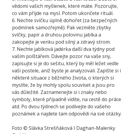
vědomi vašich myšlenek, které máte. Pozorujte,
co vám přijde na mysl. Potom ukončete rituál.
6. Nechte svíčku úplně dohořet (za bezpečných
podmínek samozřejmě). Pak vezměte zbytky
svíčky, papír a druhou polovinu jablka a
zakopejte je venku pod silný a zdravý strom.
7. Nechte jablková jadérka další dva týdny pod
vaším polštářem. Dávejte pozor na vaše sny,
zapisujte si je do sešitu, který by měl ležet vedle
vaší postele, aniž byste je analyzovali. Zapište si i
některé situace z běžného života, o kterých si
myslíte, že by mohly spolu souviset a jsou pro
vás důležité. Zaznamenejte si i znaky nebo
symboly, které případně vidíte, na cestě do práce
atd. Po dvou týdnech se podívejte do vašeho
poznámek a najdete tam odpovědi na své otázky.
Foto © Slávka Strešňáková I Daghan-Malenky