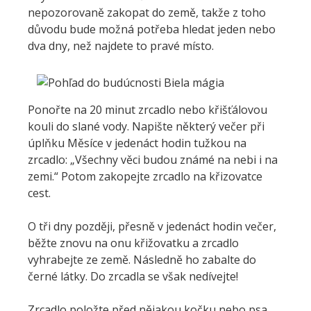
nepozorovaně zakopat do země, takže z toho
důvodu bude možná potřeba hledat jeden nebo
dva dny, než najdete to pravé místo.
Ponořte na 20 minut zrcadlo nebo křišťálovou
kouli do slané vody. Napište některý večer při
úplňku Měsíce v jedenáct hodin tužkou na
zrcadlo: „Všechny věci budou známé na nebi i na
zemi.“ Potom zakopejte zrcadlo na křizovatce
cest.
O tři dny později, přesně v jedenáct hodin večer,
běžte znovu na onu křižovatku a zrcadlo
vyhrabejte ze země. Následně ho zabalte do
černé látky. Do zrcadla se však nedívejte!
Zrcadlo položte před nějakou kočku nebo psa.