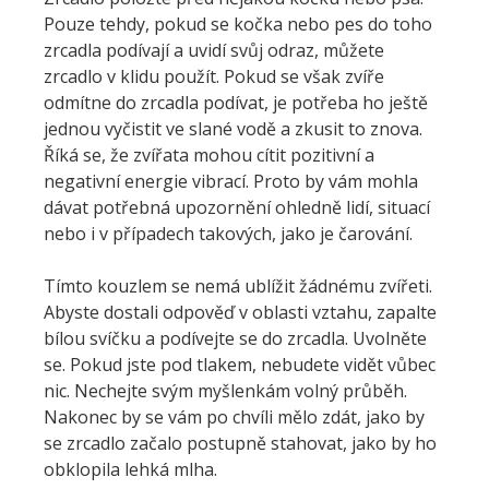
Pouze tehdy, pokud se kočka nebo pes do toho
zrcadla podívají a uvidí svůj odraz, můžete
zrcadlo v klidu použít. Pokud se však zvíře
odmítne do zrcadla podívat, je potřeba ho ještě
jednou vyčistit ve slané vodě a zkusit to znova.
Říká se, že zvířata mohou cítit pozitivní a
negativní energie vibrací. Proto by vám mohla
dávat potřebná upozornění ohledně lidí, situací
nebo i v případech takových, jako je čarování.
Tímto kouzlem se nemá ublížit žádnému zvířeti.
Abyste dostali odpověď v oblasti vztahu, zapalte
bílou svíčku a podívejte se do zrcadla. Uvolněte
se. Pokud jste pod tlakem, nebudete vidět vůbec
nic. Nechejte svým myšlenkám volný průběh.
Nakonec by se vám po chvíli mělo zdát, jako by
se zrcadlo začalo postupně stahovat, jako by ho
obklopila lehká mlha.