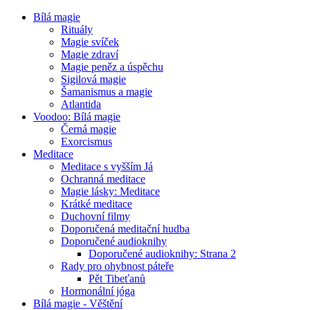
Bílá magie
Rituály
Magie svíček
Magie zdraví
Magie peněz a úspěchu
Sigilová magie
Šamanismus a magie
Atlantida
Voodoo: Bílá magie
Černá magie
Exorcismus
Meditace
Meditace s vyšším Já
Ochranná meditace
Magie lásky: Meditace
Krátké meditace
Duchovní filmy
Doporučená meditační hudba
Doporučené audioknihy
Doporučené audioknihy: Strana 2
Rady pro ohybnost páteře
Pět Tibeťanů
Hormonální jóga
Bílá magie - Věštění