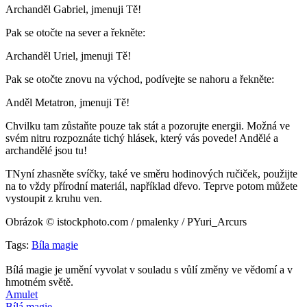
Archanděl Gabriel, jmenuji Tě!
Pak se otočte na sever a řekněte:
Archanděl Uriel, jmenuji Tě!
Pak se otočte znovu na východ, podívejte se nahoru a řekněte:
Anděl Metatron, jmenuji Tě!
Chvilku tam zůstaňte pouze tak stát a pozorujte energii. Možná ve
svém nitru rozpoznáte tichý hlásek, který vás povede! Andělé a
archandělé jsou tu!
TNyní zhasněte svíčky, také ve směru hodinových ručiček, použijte
na to vždy přírodní materiál, například dřevo. Teprve potom můžete
vystoupit z kruhu ven.
Obrázok © istockphoto.com / pmalenky / PYuri_Arcurs
Tags:
Bíla magie
Bílá magie je umění vyvolat v souladu s vůlí změny ve vědomí a v
hmotném světě.
Amulet
Bílá magie