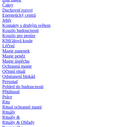
Čakry
Duchovní rozvoj
Energetický centrá
Jehly
Kontakty s druhým světem
Kouzlo budoucnosti
Kouzlo pro peníze
Křišťálová koule
Léčení
Magie panenek
Magie peněz
Magie úspěchu
Ochranná magie
Očistní rituál
Odstranení blokád
Personal
Pohled do budoucnosti
Přitáhnutí
Práce
Ritu
Ritual ochranné magii
Rituály
Rituály &
Rituály & Obřady