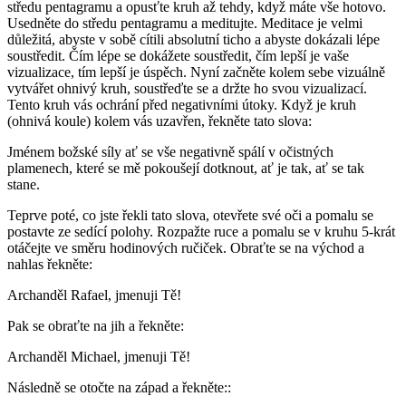
středu pentagramu a opusťte kruh až tehdy, když máte vše hotovo.
Usedněte do středu pentagramu a meditujte. Meditace je velmi
důležitá, abyste v sobě cítili absolutní ticho a abyste dokázali lépe
soustředit. Čím lépe se dokážete soustředit, čím lepší je vaše
vizualizace, tím lepší je úspěch. Nyní začněte kolem sebe vizuálně
vytvářet ohnivý kruh, soustřeďte se a držte ho svou vizualizací.
Tento kruh vás ochrání před negativními útoky. Když je kruh
(ohnivá koule) kolem vás uzavřen, řekněte tato slova:
Jménem božské síly ať se vše negativně spálí v očistných
plamenech, které se mě pokoušejí dotknout, ať je tak, ať se tak
stane.
Teprve poté, co jste řekli tato slova, otevřete své oči a pomalu se
postavte ze sedící polohy. Rozpažte ruce a pomalu se v kruhu 5-krát
otáčejte ve směru hodinových ručiček. Obraťte se na východ a
nahlas řekněte:
Archanděl Rafael, jmenuji Tě!
Pak se obraťte na jih a řekněte:
Archanděl Michael, jmenuji Tě!
Následně se otočte na západ a řekněte::