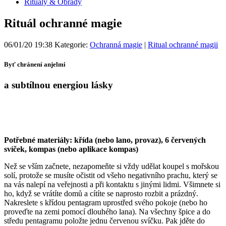
Rituály & Obřady
Rituál ochranné magie
06/01/20 19:38 Kategorie:
Ochranná magie
|
Ritual ochranné magii
Byť chránení anjelmi
a subtílnou energiou lásky
Potřebné materiály: křída (nebo lano, provaz), 6 červených
svíček, kompas (nebo aplikace kompas)
Než se vším začnete, nezapomeňte si vždy udělat koupel s mořskou
solí, protože se musíte očistit od všeho negativního prachu, který se
na vás nalepí na veřejnosti a při kontaktu s jinými lidmi. Všimnete si
ho, když se vrátíte domů a cítíte se naprosto rozbit a prázdný.
Nakreslete s křídou pentagram uprostřed svého pokoje (nebo ho
proveďte na zemi pomocí dlouhého lana). Na všechny špice a do
středu pentagramu položte jednu červenou svíčku. Pak jděte do