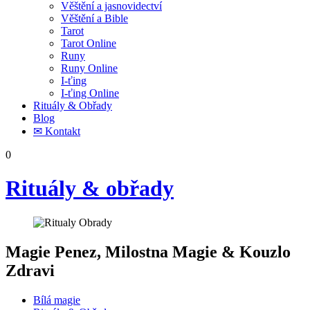
Věštění a jasnovidectví
Věštění a Bible
Tarot
Tarot Online
Runy
Runy Online
I-ťing
I-ťing Online
Rituály & Obřady
Blog
✉ Kontakt
0
Rituály & obřady
Magie Penez, Milostna Magie & Kouzlo
Zdravi
Bílá magie