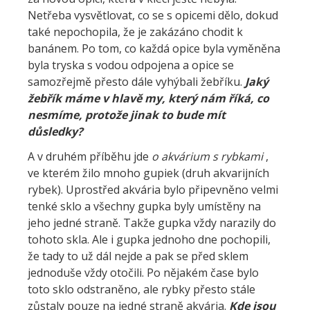
Netřeba vysvětlovat, co se s opicemi dělo, dokud
také nepochopila, že je zakázáno chodit k
banánem. Po tom, co každá opice byla vyměněna
byla tryska s vodou odpojena a opice se
samozřejmě přesto dále vyhýbali žebříku.
Jaký
žebřík máme v hlavě my, který nám říká, co
nesmíme, protože jinak to bude mít
důsledky?
A v druhém příběhu jde
o akvárium s rybkami
,
ve kterém žilo mnoho gupiek (druh akvarijních
rybek). Uprostřed akvária bylo připevněno velmi
tenké sklo a všechny gupka byly umístěny na
jeho jedné straně. Takže gupka vždy narazily do
tohoto skla. Ale i gupka jednoho dne pochopili,
že tady to už dál nejde a pak se před sklem
jednoduše vždy otočili. Po nějakém čase bylo
toto sklo odstraněno, ale rybky přesto stále
zůstaly pouze na jedné straně akvária.
Kde jsou