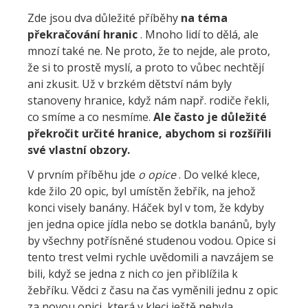
Zde jsou dva důležité příběhy
na téma
překračování hranic
. Mnoho lidí to dělá, ale
mnozí také ne. Ne proto, že to nejde, ale proto,
že si to prostě myslí, a proto to vůbec nechtějí
ani zkusit. Už v brzkém dětství nám byly
stanoveny hranice, když nám např. rodiče řekli,
co smíme a co nesmíme.
Ale často je důležité
překročit určité hranice, abychom si rozšířili
své vlastní obzory.
V prvním příběhu jde
o opice
. Do velké klece,
kde žilo 20 opic, byl umístěn žebřík, na jehož
konci visely banány. Háček byl v tom, že kdyby
jen jedna opice jídla nebo se dotkla banánů, byly
by všechny potřísněné studenou vodou. Opice si
tento trest velmi rychle uvědomili a navzájem se
bili, když se jedna z nich co jen přiblížila k
žebříku. Vědci z času na čas vyměnili jednu z opic
za novou opici, která v kleci ještě nebyla.