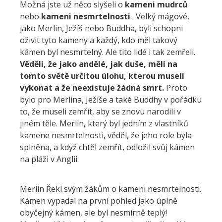
Možná jste už něco slyšeli o
kameni mudrců
nebo
kameni nesmrtelnosti
. Velký mágové,
jako Merlin, Ježíš nebo Buddha, byli schopni
oživit tyto kameny a každý, kdo měl takový
kámen byl nesmrtelný. Ale tito lidé i tak zemřeli.
Věděli, že jako andělé, jak duše, měli na
tomto světě určitou úlohu, kterou museli
vykonat a že neexistuje žádná smrt.
Proto
bylo pro Merlina, Ježíše a také Buddhy v pořádku
to, že museli zemřít, aby se znovu narodili v
jiném těle. Merlin, který byl jedním z vlastníků
kamene nesmrtelnosti, věděl, že jeho role byla
splněna, a když chtěl zemřít, odložil svůj kámen
na pláži v Anglii.
Merlin Řekl svým žákům o kameni nesmrtelnosti.
Kámen vypadal na první pohled jako úplně
obyčejný kámen, ale byl nesmírně teplý!