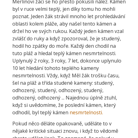
Merlinovi žáci se ho přesto pokusili nález. Kámen
byl v ruce velmi teplý, jen díky tomu ho mohli
poznat. Jeden žák strávil mnoho let prohledávání
oblasti kolem pláže, aby našel tento kámen a
držel ho ve svých rukou. Každý jeden kámen vzal
zvlášť do ruky a když zpozoroval, že je studený,
hodil ho zpátky do moře. Každý den chodil na
tuto pláž a hledal teplý kámen nesmrtelnosti.
Uplynulý 2 roky, 3 roky, 7 let, dokonce uplynulo
10 let hledání tohoto teplého kameny
nesmrtelnosti. Vždy, když Měl žák trošku času,
šel na pláž a třída studené kameny: studený,
odhozený, studený, odhozený, studený,
odhozený, odhozený ... Najednou úplně ztuhl,
když si uvědomíme, že poslední kámen, který
odhodil, byl teplý kámen
nesmrtelnosti.
Pokud něco děláte opakovaně, uděláte to v
nějaké kritické situaci znovu, i když to vědomě