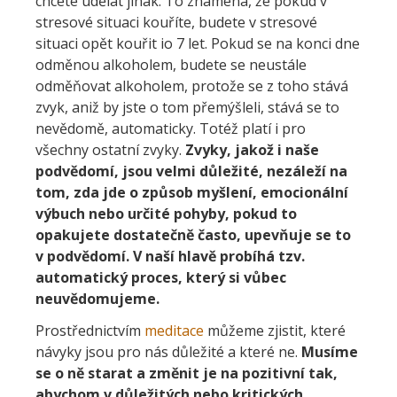
chcete udělat jinak. To znamená, že pokud v
stresové situaci kouříte, budete v stresové
situaci opět kouřit io 7 let. Pokud se na konci dne
odměnou alkoholem, budete se neustále
odměňovat alkoholem, protože se z toho stává
zvyk, aniž by jste o tom přemýšleli, stává se to
nevědomě, automaticky. Totéž platí i pro
všechny ostatní zvyky.
Zvyky, jakož i naše
podvědomí, jsou velmi důležité, nezáleží na
tom, zda jde o způsob myšlení, emocionální
výbuch nebo určité pohyby, pokud to
opakujete dostatečně často, upevňuje se to
v podvědomí. V naší hlavě probíhá tzv.
automatický proces, který si vůbec
neuvědomujeme.
Prostřednictvím
meditace
můžeme zjistit, které
návyky jsou pro nás důležité a které ne.
Musíme
se o ně starat a změnit je na pozitivní tak,
abychom v důležitých nebo kritických